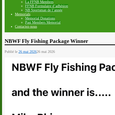
La FFNB Membres
FFNB Formulaire d’adhésion
NB Sportsman de l’année
Memorials
Memorial Donations
Past Members Memorial
Contactez-nous
NBWF Fly Fishing Package Winner
Publié le
26 mai 2026
26 mai 2026