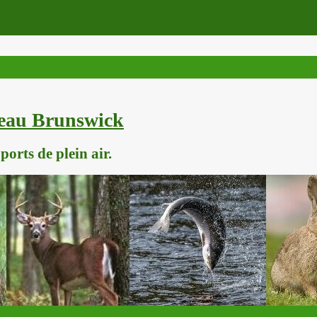
veau Brunswick
orts de plein air.