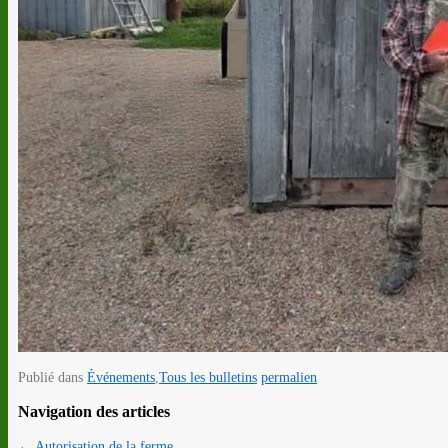
Publié dans
Événements
,
Tous les bulletins
permalien
Navigation des articles
←
Autorisation de la ferme