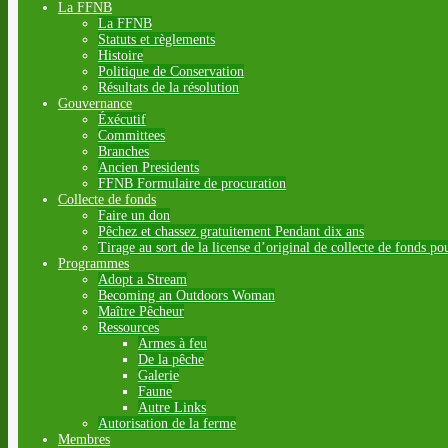
La FFNB
La FFNB
Statuts et règlements
Histoire
Politique de Conservation
Résultats de la résolution
Gouvernance
Éxécutif
Committees
Branches
Ancien Presidents
FFNB Formulaire de procuration
Collecte de fonds
Faire un don
Pêchez et chassez gratuitement Pendant dix ans
Tirage au sort de la license d’original de collecte de fonds po
Programmes
Adopt a Stream
Becoming an Outdoors Woman
Maître Pêcheur
Ressources
Armes à feu
De la pêche
Galerie
Faune
Autre Links
Autorisation de la ferme
Membres