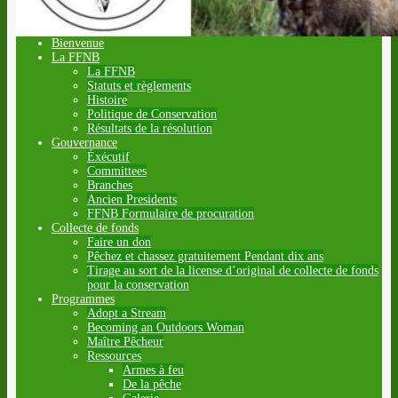
Bienvenue
La FFNB
La FFNB
Statuts et règlements
Histoire
Politique de Conservation
Résultats de la résolution
Gouvernance
Éxécutif
Committees
Branches
Ancien Presidents
FFNB Formulaire de procuration
Collecte de fonds
Faire un don
Pêchez et chassez gratuitement Pendant dix ans
Tirage au sort de la license d’original de collecte de fonds
pour la conservation
Programmes
Adopt a Stream
Becoming an Outdoors Woman
Maître Pêcheur
Ressources
Armes à feu
De la pêche