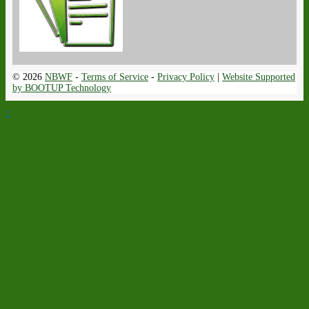
© 2026
NBWF
-
Terms of Service
-
Privacy Policy
|
Website Supported
by BOOTUP Technology
↑