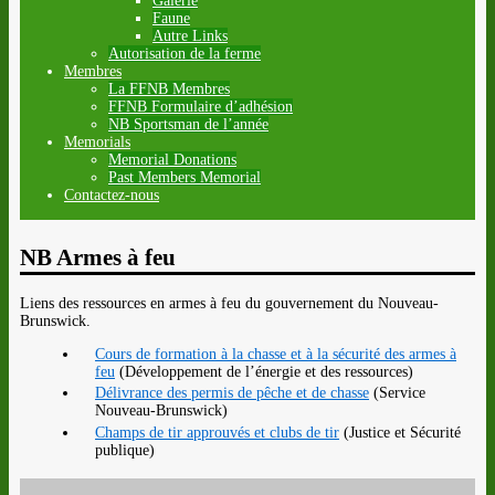
Galerie
Faune
Autre Links
Autorisation de la ferme
Membres
La FFNB Membres
FFNB Formulaire d’adhésion
NB Sportsman de l’année
Memorials
Memorial Donations
Past Members Memorial
Contactez-nous
NB Armes à feu
Liens des ressources en armes à feu du gouvernement du Nouveau-
Brunswick.
Cours de formation à la chasse et à la sécurité des armes à
feu
(Développement de l’énergie et des ressources)
Délivrance des permis de pêche et de chasse
(Service
Nouveau-Brunswick)
Champs de tir approuvés et clubs de tir
(Justice et Sécurité
publique)