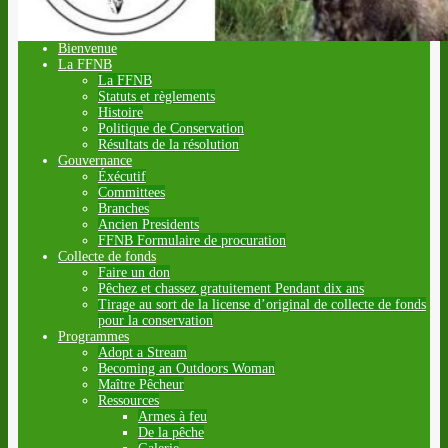
Bienvenue
La FFNB
La FFNB
Statuts et règlements
Histoire
Politique de Conservation
Résultats de la résolution
Gouvernance
Éxécutif
Committees
Branches
Ancien Presidents
FFNB Formulaire de procuration
Collecte de fonds
Faire un don
Pêchez et chassez gratuitement Pendant dix ans
Tirage au sort de la license d’original de collecte de fonds
pour la conservation
Programmes
Adopt a Stream
Becoming an Outdoors Woman
Maître Pêcheur
Ressources
Armes à feu
De la pêche