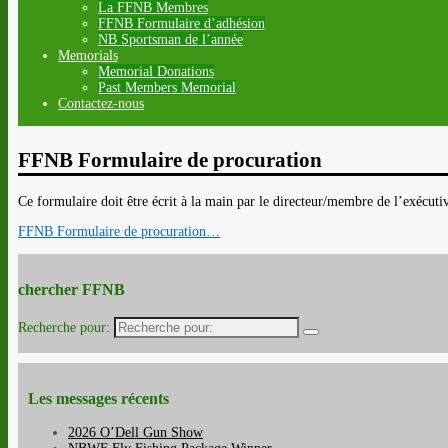
La FFNB Membres
FFNB Formulaire d’adhésion
NB Sportsman de l’année
Memorials
Memorial Donations
Past Members Memorial
Contactez-nous
FFNB Formulaire de procuration
Ce formulaire doit être écrit à la main par le directeur/membre de l’exécuti
FFNB Formulaire de procuration…
chercher FFNB
Recherche pour:
Les messages récents
2026 O’Dell Gun Show