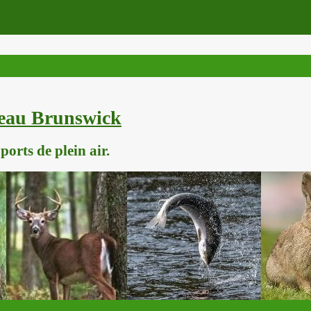
veau Brunswick
orts de plein air.