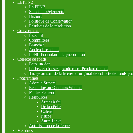
La FFNB
La FFNB
Statuts et règlements
Histoire
Politique de Conservation
Résultats de la résolution
Gouvernance
Éxécutif
Committees
Branches
Ancien Presidents
FFNB Formulaire de procuration
Collecte de fonds
Faire un don
Pêchez et chassez gratuitement Pendant dix ans
Tirage au sort de la license d’original de collecte de fonds po
Programmes
Adopt a Stream
Becoming an Outdoors Woman
Maître Pêcheur
Ressources
Armes à feu
De la pêche
Galerie
Faune
Autre Links
Autorisation de la ferme
Membres