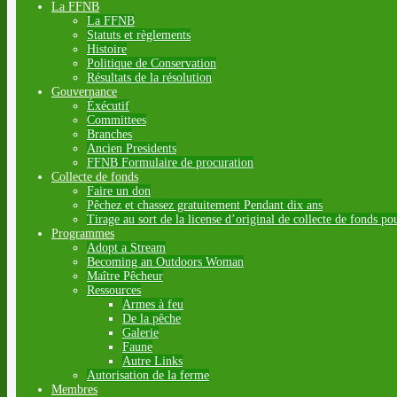
La FFNB
La FFNB
Statuts et règlements
Histoire
Politique de Conservation
Résultats de la résolution
Gouvernance
Éxécutif
Committees
Branches
Ancien Presidents
FFNB Formulaire de procuration
Collecte de fonds
Faire un don
Pêchez et chassez gratuitement Pendant dix ans
Tirage au sort de la license d’original de collecte de fonds po
Programmes
Adopt a Stream
Becoming an Outdoors Woman
Maître Pêcheur
Ressources
Armes à feu
De la pêche
Galerie
Faune
Autre Links
Autorisation de la ferme
Membres