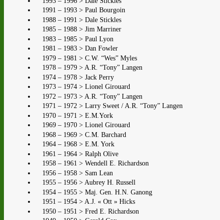
1993 – 1996 > Dale Stickles
1991 – 1993 > Paul Bourgoin
1988 – 1991 > Dale Stickles
1985 – 1988 > Jim Marriner
1983 – 1985 > Paul Lyon
1981 – 1983 > Dan Fowler
1979 – 1981 > C.W. “Wes” Myles
1978 – 1979 > A.R. “Tony” Langen
1974 – 1978 > Jack Perry
1973 – 1974 > Lionel Girouard
1972 – 1973 > A.R. “Tony” Langen
1971 – 1972 > Larry Sweet / A.R. “Tony” Langen
1970 – 1971 > E.M.York
1969 – 1970 > Lionel Girouard
1968 – 1969 > C.M. Barchard
1964 – 1968 > E.M. York
1961 – 1964 > Ralph Olive
1958 – 1961 > Wendell E. Richardson
1956 – 1958 > Sam Lean
1955 – 1956 > Aubrey H. Russell
1954 – 1955 > Maj. Gen. H.N. Ganong
1951 – 1954 > A.J. « Ott » Hicks
1950 – 1951 > Fred E. Richardson