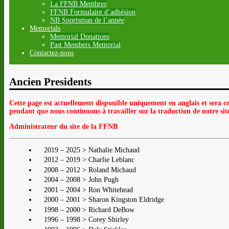
La FFNB Membres
FFNB Formulaire d’adhésion
NB Sportsman de l’année
Memorials
Memorial Donations
Past Members Memorial
Contactez-nous
Ancien Presidents
Cette page est actuellement disponible uniquement en anglais et sera co
pendant que nous continuons à travailler sur la traduction de notre sit
Administrateur du site de la FFNB
2019 – 2025 > Nathalie Michaud
2012 – 2019 > Charlie Leblanc
2008 – 2012 > Roland Michaud
2004 – 2008 > John Pugh
2001 – 2004 > Ron Whitehead
2000 – 2001 > Sharon Kingston Eldridge
1998 – 2000 > Richard DeBow
1996 – 1998 > Corey Shirley