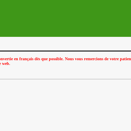
nvertie en français dès que possible. Nous vous remercions de votre patien
e web.