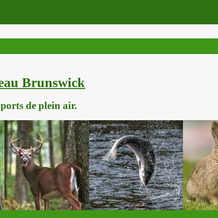
veau Brunswick
orts de plein air.