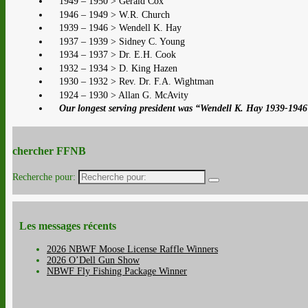
1949 – 1950 > Gerald Cox
1946 – 1949 > W.R. Church
1939 – 1946 > Wendell K. Hay
1937 – 1939 > Sidney C. Young
1934 – 1937 > Dr. E.H. Cook
1932 – 1934 > D. King Hazen
1930 – 1932 > Rev. Dr. F.A. Wightman
1924 – 1930 > Allan G. McAvity
Our longest serving president was “Wendell K. Hay 1939-1946
chercher FFNB
Recherche pour:
Les messages récents
2026 NBWF Moose License Raffle Winners
2026 O’Dell Gun Show
NBWF Fly Fishing Package Winner