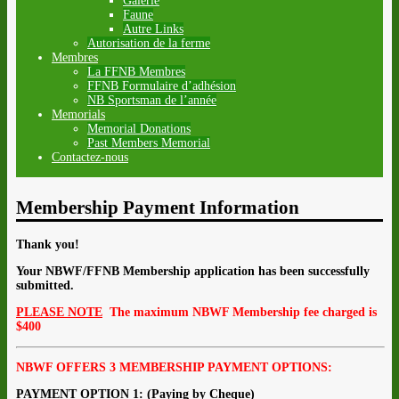
Galerie
Faune
Autre Links
Autorisation de la ferme
Membres
La FFNB Membres
FFNB Formulaire d’adhésion
NB Sportsman de l’année
Memorials
Memorial Donations
Past Members Memorial
Contactez-nous
Membership Payment Information
Thank you!
Your NBWF/FFNB Membership application has been successfully
submitted.
PLEASE NOTE
The maximum NBWF Membership fee charged is
$400
NBWF OFFERS 3 MEMBERSHIP PAYMENT OPTIONS:
PAYMENT OPTION 1: (Paying by Cheque)