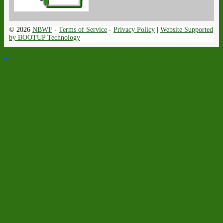
© 2026
NBWF
-
Terms of Service
-
Privacy Policy
|
Website Supported
by BOOTUP Technology
↑