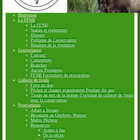
Bienvenue
La FFNB
La FFNB
Statuts et règlements
Histoire
Politique de Conservation
Résultats de la résolution
Gouvernance
Éxécutif
Committees
Branches
Ancien Presidents
FFNB Formulaire de procuration
Collecte de fonds
Faire un don
Pêchez et chassez gratuitement Pendant dix ans
Tirage au sort de la license d’original de collecte de fonds
pour la conservation
Programmes
Adopt a Stream
Becoming an Outdoors Woman
Maître Pêcheur
Ressources
Armes à feu
De la pêche