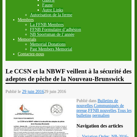
Galerie
Faune
Autre Links
Autorisation de la ferme
Membres
La FFNB Membres
FFNB Formulaire d’adhésion
NB Sportsman de l’année
Memorials
Memorial Donations
Past Members Memorial
Contactez-nous
Le CCSN et la NBWF veillent à la sécurité des
adeptes de pêche de la Nouveau-Brunswick
Publié le
29 juin 2016
29 juin 2016
Publié dans
Bulletins de
nouvelles
,
Communiqués de
presse
,
FFNB nouvelles
,
Tous les
bulletins
permalien
Navigation des articles
←
Variation Order: NB-2016-