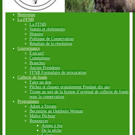
Bienvenue
La FFNB
La FFNB
Statuts et règlements
Histoire
Politique de Conservation
Résultats de la résolution
Gouvernance
Éxécutif
Committees
Branches
Ancien Presidents
FFNB Formulaire de procuration
Collecte de fonds
Faire un don
Pêchez et chassez gratuitement Pendant dix ans
Tirage au sort de la license d’original de collecte de fonds
pour la conservation
Programmes
Adopt a Stream
Becoming an Outdoors Woman
Maître Pêcheur
Ressources
Armes à feu
De la pêche